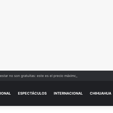
estar no son gratuitas: este es el precio máximo oficial
IONAL
ESPECTÁCULOS
INTERNACIONAL
CHIHUAHUA