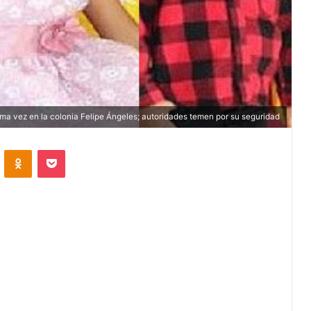
ima vez en la colonia Felipe Ángeles; autoridades temen por su seguridad
VKontakte
Odnoklassniki
Pocket