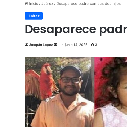
Inicio
/
Juárez
/
Desaparece padre con sus dos hijos
Juárez
Desaparece padre
Send
Joaquín López
junio 14, 2025
3
an
email