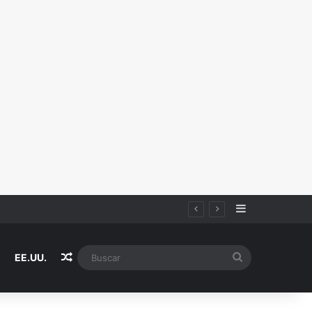
Sidebar
Random Article
Buscar
EE.UU.