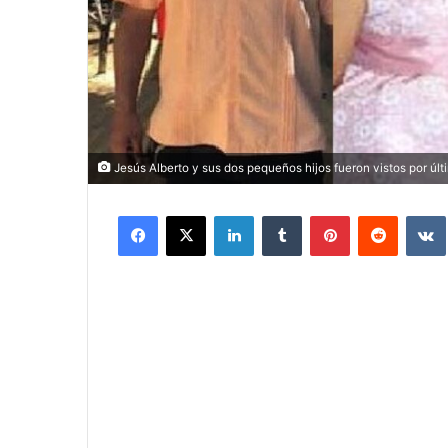
Jesús Alberto y sus dos pequeños hijos fueron vistos por últ
Facebook
X
LinkedIn
Tumblr
Pinterest
Reddit