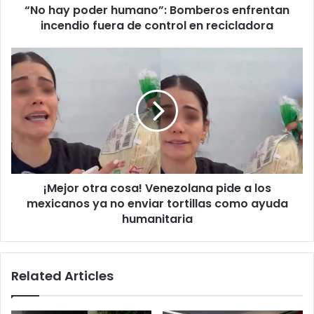
“No hay poder humano”: Bomberos enfrentan
control
en
incendio fuera de control en recicladora
recicladora
¡Mejor
otra
cosa!
Venezolana
pide
a
los
mexicanos
ya
¡Mejor otra cosa! Venezolana pide a los
no
enviar
mexicanos ya no enviar tortillas como ayuda
tortillas
humanitaria
como
ayuda
humanitaria
Related Articles