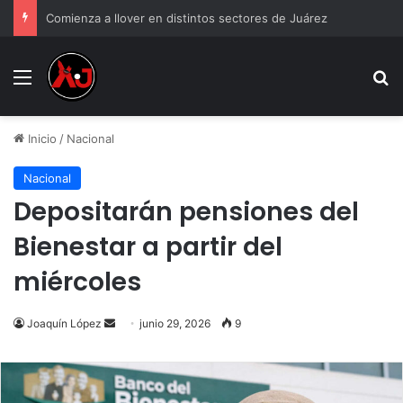
Comienza a llover en distintos sectores de Juárez
Menu
B
Inicio
/
Nacional
Nacional
Depositarán pensiones del
Bienestar a partir del
miércoles
Send
Joaquín López
junio 29, 2026
9
an
email