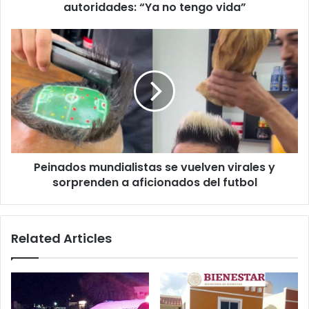
no
autoridades: “Ya no tengo vida”
tengo
vida”
Peinados
mundialistas
se
vuelven
virales
y
sorprenden
a
aficionados
Peinados mundialistas se vuelven virales y
del
futbol
sorprenden a aficionados del futbol
Related Articles