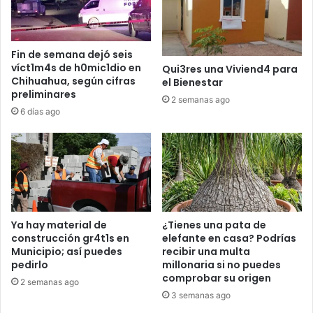
Fin de semana dejó seis
víct1m4s de h0mic1dio en
Qui3res una Viviend4 para
Chihuahua, según cifras
el Bienestar
preliminares
2 semanas ago
6 días ago
Ya hay material de
¿Tienes una pata de
construcción gr4t1s en
elefante en casa? Podrías
Municipio; así puedes
recibir una multa
pedirlo
millonaria si no puedes
comprobar su origen
2 semanas ago
3 semanas ago