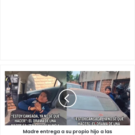
Madre
entrega
a
su
propio
hijo
a
las
autoridades:
Madre entrega a su propio hijo a las
“Ya