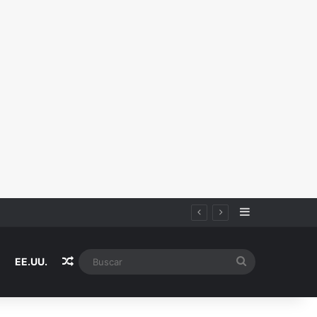
Sidebar
Random Article
Buscar
EE.UU.