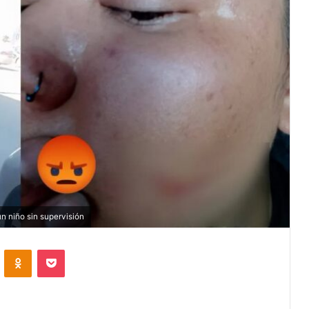
n niño sin supervisión
VKontakte
Odnoklassniki
Pocket