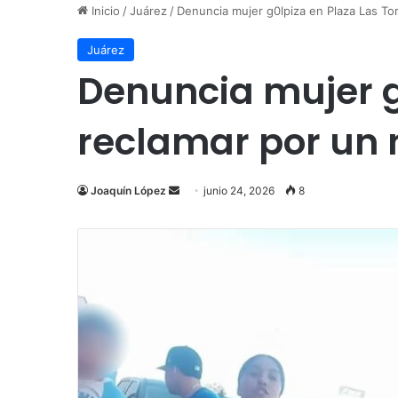
Inicio
/
Juárez
/
Denuncia mujer g0lpiza en Plaza Las Tor
Juárez
Denuncia mujer g0
reclamar por un n
Send
Joaquín López
junio 24, 2026
8
an
email