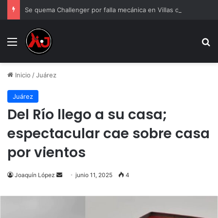
Se quema Challenger por falla mecánica en Villas del Sur
Menu
B
Inicio
/
Juárez
Juárez
Del Río llego a su casa;
espectacular cae sobre casa
por vientos
Send
Joaquín López
junio 11, 2025
4
an
email