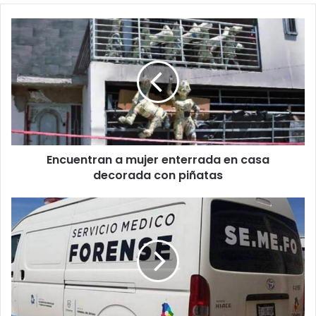
Encuentran
a
mujer
enterrada
en
casa
decorada
con
piñatas
Encuentran a mujer enterrada en casa
decorada con piñatas
Hallan
cuerpo
encobijado
con
huellas
de
tortura