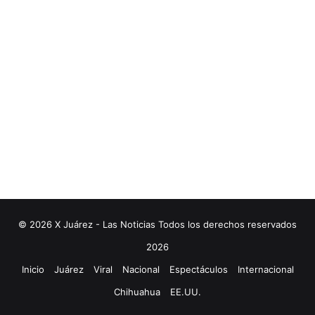
© 2026 X Juárez - Las Noticias Todos los derechos reservados
2026
Inicio
Juárez
Viral
Nacional
Espectáculos
Internacional
Chihuahua
EE.UU.