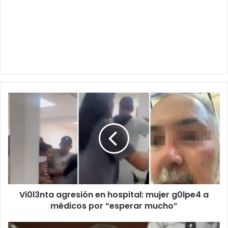
Vi0l3nta
agresión
en
hospital:
mujer
g0lpe4
a
médicos
por
Vi0l3nta agresión en hospital: mujer g0lpe4 a
“esperar
mucho”
médicos por “esperar mucho”
Joven