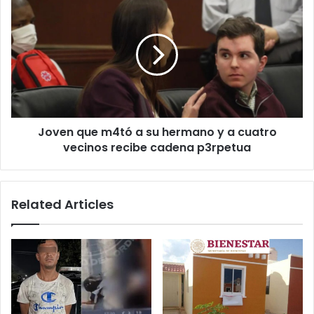
que
m4tó
a
su
hermano
y
a
cuatro
Joven que m4tó a su hermano y a cuatro
vecinos
recibe
vecinos recibe cadena p3rpetua
cadena
p3rpetua
Related Articles