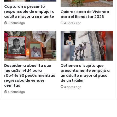
Capturan a presunto
responsable de empujar a
Quieres casa de Vivienda
adulto mayor a su muerte
para el Bienestar 2026
3 horas ago
4 horas ago
Despiden a abuelita que
Detienen al sujeto que
fue as3sin4d4 para
presuntamente empujó a
r0b4rle 90 pes0s mientras
un adulto mayor al paso
regresaba de vender
de un tráiler
cemitas
4 horas ago
4 horas ago