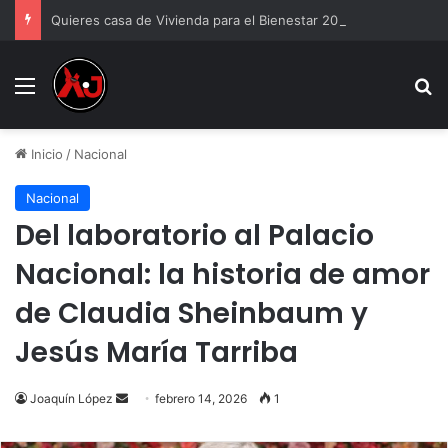
Quieres casa de Vivienda para el Bienestar 2026
Menu
B
Inicio
/
Nacional
Nacional
Del laboratorio al Palacio
Nacional: la historia de amor
de Claudia Sheinbaum y
Jesús María Tarriba
Send
Joaquín López
febrero 14, 2026
1
an
email