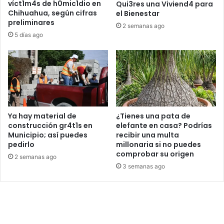
víct1m4s de h0mic1dio en
Qui3res una Viviend4 para
Chihuahua, según cifras
el Bienestar
preliminares
2 semanas ago
5 días ago
Ya hay material de
¿Tienes una pata de
construcción gr4t1s en
elefante en casa? Podrías
Municipio; así puedes
recibir una multa
pedirlo
millonaria si no puedes
comprobar su origen
2 semanas ago
3 semanas ago