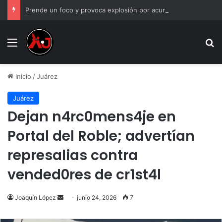
Prende un foco y provoca explosión por acumulación de gas en Juárez
Menu
B
Inicio
/
Juárez
Juárez
Dejan n4rc0mens4je en
Portal del Roble; advertían
represalias contra
vended0res de cr1st4l
Send
Joaquín López
junio 24, 2026
7
an
email