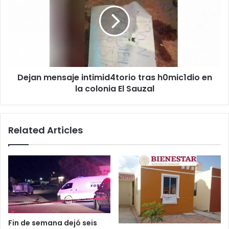
intimid4torio
tras
h0mic1dio
en
la
colonia
El
Dejan mensaje intimid4torio tras h0mic1dio en
Sauzal
la colonia El Sauzal
Related Articles
Fin de semana dejó seis