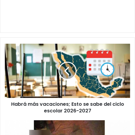
Habrá
más
vacaciones;
Esto
se
sabe
del
ciclo
escolar
Habrá más vacaciones; Esto se sabe del ciclo
2026-
2027
escolar 2026-2027
Dejan
mensaje