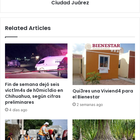
Ciudad Juárez
Related Articles
Fin de semana dejó seis
víct1m4s de h0mic1dio en
Qui3res una Viviend4 para
Chihuahua, según cifras
el Bienestar
preliminares
2 semanas ago
4 días ago