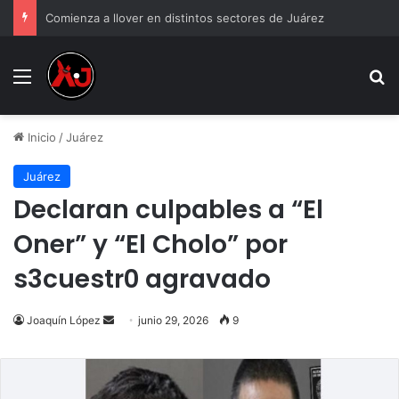
Comienza a llover en distintos sectores de Juárez
Menu
B
Inicio
/
Juárez
Juárez
Declaran culpables a “El
Oner” y “El Cholo” por
s3cuestr0 agravado
Send
Joaquín López
junio 29, 2026
9
an
email