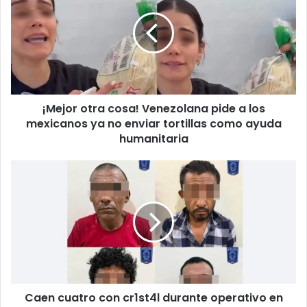
cosa!
Venezolana
pide
a
los
mexicanos
ya
¡Mejor otra cosa! Venezolana pide a los
no
enviar
mexicanos ya no enviar tortillas como ayuda
tortillas
humanitaria
como
ayuda
Caen
humanitaria
cuatro
con
cr1st4l
durante
operativo
en
Ciudad
Juárez
Caen cuatro con cr1st4l durante operativo en