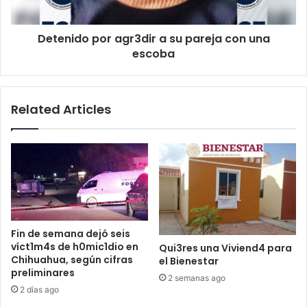
una
escoba
Detenido por agr3dir a su pareja con una
escoba
Related Articles
Fin de semana dejó seis
víct1m4s de h0mic1dio en
Qui3res una Viviend4 para
Chihuahua, según cifras
el Bienestar
preliminares
2 semanas ago
2 días ago