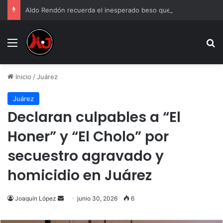
Aldo Rendón recuerda el inesperado beso que recibió de Luis Miguel
Menu
B
Inicio
/
Juárez
Juárez
Declaran culpables a “El
Honer” y “El Cholo” por
secuestro agravado y
homicidio en Juárez
Send
Joaquín López
junio 30, 2026
6
an
email