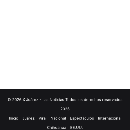
© 2026 X Juárez - Las Noticias Todos los derechos reservados
2026
Inicio
Juárez
Viral
Nacional
Espectáculos
Internacional
Chihuahua
EE.UU.