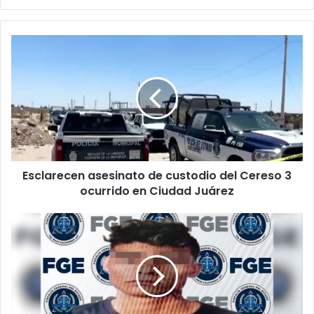
Esclarecen
asesinato
de
custodio
del
Cereso
3
ocurrido
en
Esclarecen asesinato de custodio del Cereso 3
Ciudad
Juárez
ocurrido en Ciudad Juárez
Detenido
por
agr3dir
a
su
pareja
con