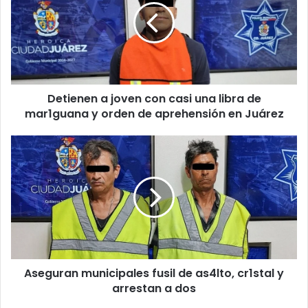
con
casi
una
libra
de
mar1guana
Detienen a joven con casi una libra de
y
orden
mar1guana y orden de aprehensión en Juárez
de
aprehensión
Aseguran
en
municipales
Juárez
fusil
de
as4lto,
cr1stal
y
arrestan
a
Aseguran municipales fusil de as4lto, cr1stal y
dos
arrestan a dos