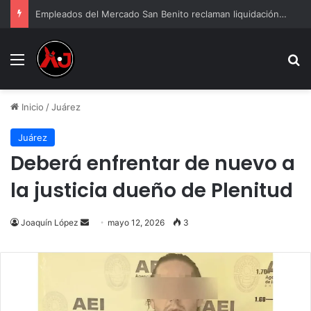
Empleados del Mercado San Benito reclaman liquidación tras cierre
Menu
B
Inicio
/
Juárez
Juárez
Deberá enfrentar de nuevo a
la justicia dueño de Plenitud
Send
Joaquín López
mayo 12, 2026
3
an
email