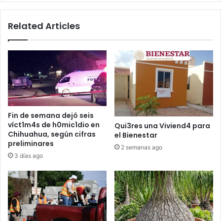
Related Articles
Fin de semana dejó seis
víct1m4s de h0mic1dio en
Qui3res una Viviend4 para
Chihuahua, según cifras
el Bienestar
preliminares
2 semanas ago
3 días ago