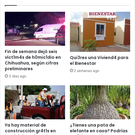
Fin de semana dejó seis
víct1m4s de h0mic1dio en
Qui3res una Viviend4 para
Chihuahua, según cifras
el Bienestar
preliminares
2 semanas ago
3 días ago
Ya hay material de
¿Tienes una pata de
construcción gr4t1s en
elefante en casa? Podrías