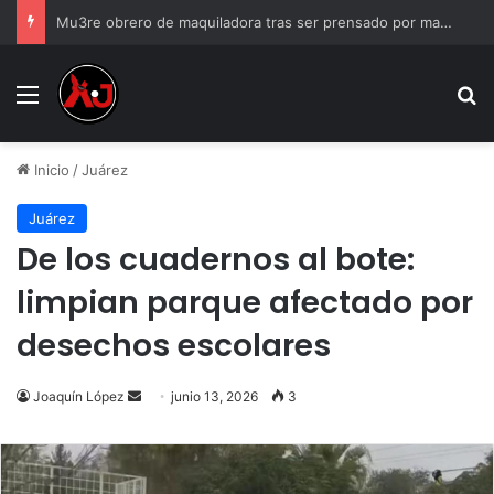
Mu3re obrero de maquiladora tras ser prensado por maquinaria
Menu
B
Inicio
/
Juárez
Juárez
De los cuadernos al bote:
limpian parque afectado por
desechos escolares
Send
Joaquín López
junio 13, 2026
3
an
email