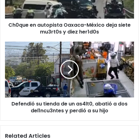
siete
mu3rt0s
y
Ch0que en autopista Oaxaca-México deja siete
diez
her1d0s
mu3rt0s y diez her1d0s
Defendió
su
tienda
de
un
as4lt0,
abatió
a
dos
Defendió su tienda de un as4lt0, abatió a dos
del1ncu3ntes
y
del1ncu3ntes y perdió a su hijo
perdió
a
su
Related Articles
hijo