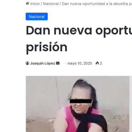
Inicio
/
Nacional
/
Dan nueva oportunidad a la abuelita par
Nacional
Dan nueva oportun
prisión
Send
Joaquín López
mayo 10, 2025
2
an
email