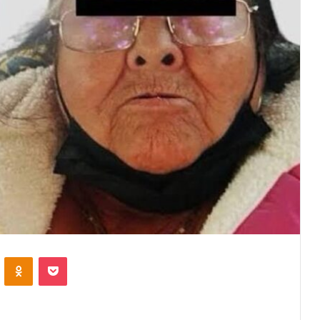
VKontakte
Odnoklassniki
Pocket