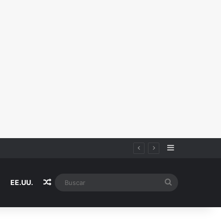
Sidebar
Random Article
Buscar
EE.UU.