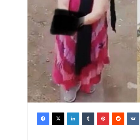
Facebook
X
LinkedIn
Tumblr
Pinterest
Reddit