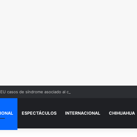
EU casos de síndrome asociado al consumo frecuente de marihuana
IONAL
ESPECTÁCULOS
INTERNACIONAL
CHIHUAHUA