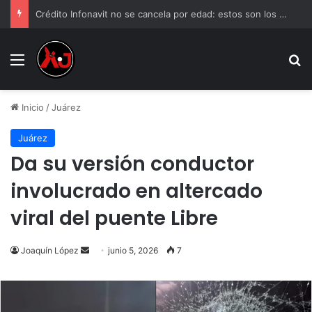
Crédito Infonavit no se cancela por edad: estos son los límites de pago
Menu
B
Inicio
/
Juárez
Juárez
Da su versión conductor
involucrado en altercado
viral del puente Libre
Send
Joaquín López
junio 5, 2026
7
an
email