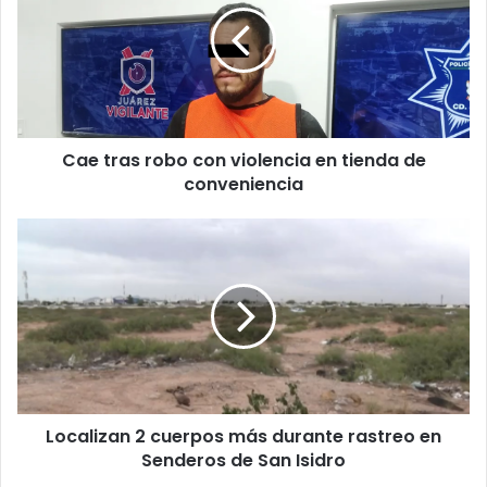
con
violencia
en
tienda
de
conveniencia
Cae tras robo con violencia en tienda de
conveniencia
Localizan
2
cuerpos
más
durante
rastreo
en
Senderos
de
Localizan 2 cuerpos más durante rastreo en
San
Isidro
Senderos de San Isidro