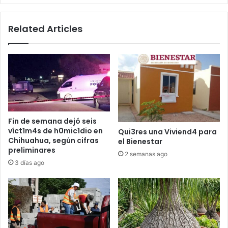
Related Articles
Fin de semana dejó seis
víct1m4s de h0mic1dio en
Qui3res una Viviend4 para
Chihuahua, según cifras
el Bienestar
preliminares
2 semanas ago
3 días ago