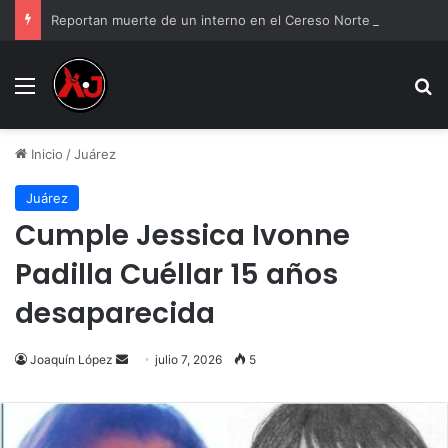
Reportan muerte de un interno en el Cereso Norte de Ciudad Juárez
Menu
B
Inicio
/
Juárez
Juárez
Cumple Jessica Ivonne
Padilla Cuéllar 15 años
desaparecida
Send
Joaquín López
julio 7, 2026
5
an
email