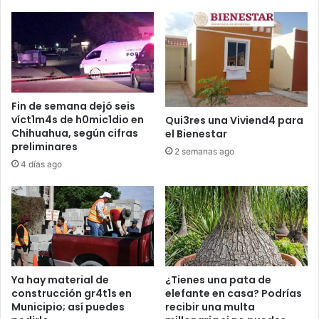
Fin de semana dejó seis
víct1m4s de h0mic1dio en
Qui3res una Viviend4 para
Chihuahua, según cifras
el Bienestar
preliminares
2 semanas ago
4 días ago
Ya hay material de
¿Tienes una pata de
construcción gr4t1s en
elefante en casa? Podrías
Municipio; así puedes
recibir una multa