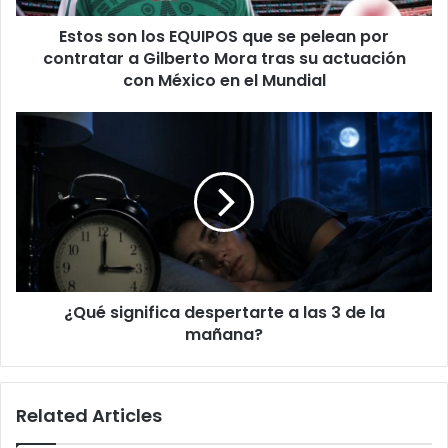
contratar
Estos son los EQUIPOS que se pelean por
a
Gilberto
contratar a Gilberto Mora tras su actuación
Mora
con México en el Mundial
tras
su
¿Qué
actuación
significa
con
despertarte
México
a
en
las
el
3
Mundial
de
la
mañana?
¿Qué significa despertarte a las 3 de la
mañana?
Related Articles