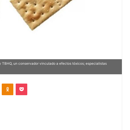
y TBHQ, un conservador vinculado a efectos tóxicos; especialistas
VKontakte
Odnoklassniki
Pocket