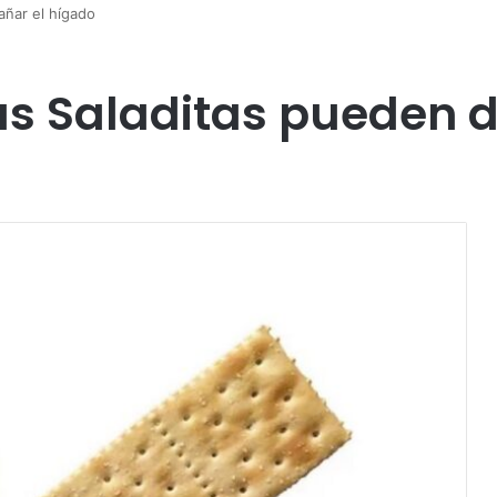
añar el hígado
as Saladitas pueden 