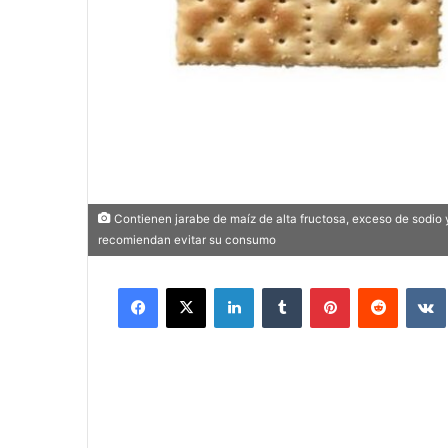
Contienen jarabe de maíz de alta fructosa, exceso de sodio 
recomiendan evitar su consumo
Facebook
X
LinkedIn
Tumblr
Pinterest
Reddit