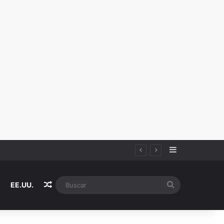
Sidebar
Random Article
Buscar
EE.UU.