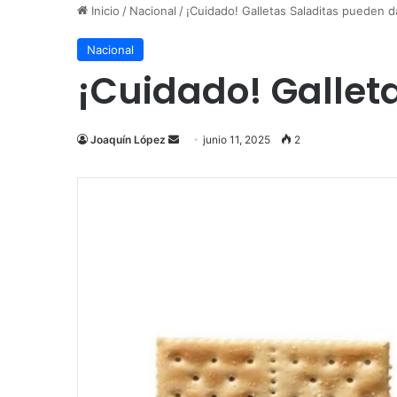
Inicio
/
Nacional
/
¡Cuidado! Galletas Saladitas pueden d
Nacional
¡Cuidado! Gallet
Send
Joaquín López
junio 11, 2025
2
an
email