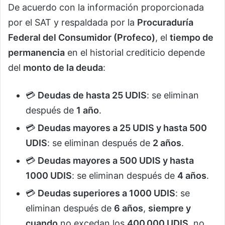
De acuerdo con la información proporcionada
por el SAT y respaldada por la
Procuraduría
Federal del Consumidor (Profeco)
, el
tiempo de
permanencia
en el historial crediticio depende
del
monto de la deuda
:
💳
Deudas de hasta 25 UDIS
: se eliminan
después de
1 año
.
💳
Deudas mayores a 25 UDIS y hasta 500
UDIS
: se eliminan después de
2 años
.
💳
Deudas mayores a 500 UDIS y hasta
1000 UDIS
: se eliminan después de
4 años
.
💳
Deudas superiores a 1000 UDIS
: se
eliminan después de
6 años
,
siempre y
cuando
no excedan los
400,000 UDIS
, no