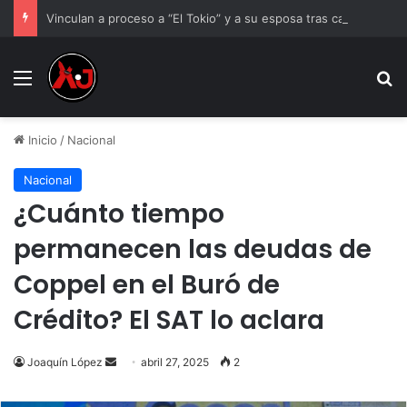
Vinculan a proceso a “El Tokio” y a su esposa tras cateo en Ciudad Juárez
Menu
B
Inicio
/
Nacional
Nacional
¿Cuánto tiempo
permanecen las deudas de
Coppel en el Buró de
Crédito? El SAT lo aclara
Send
Joaquín López
abril 27, 2025
2
an
email