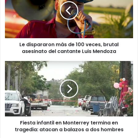
de
100
veces,
brutal
asesinato
del
Le dispararon más de 100 veces, brutal
cantante
Luis
asesinato del cantante Luis Mendoza
Mendoza
Fiesta
infantil
en
Monterrey
termina
en
tragedia:
atacan
a
Fiesta infantil en Monterrey termina en
balazos
a
tragedia: atacan a balazos a dos hombres
dos