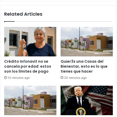
hombres
Related Articles
Crédito Infonavit no se
Quier3s una Casas del
cancela por edad: estos
Bienestar, esto es lo que
son los límites de pago
tienes que hacer
10 minutos ago
30 minutos ago