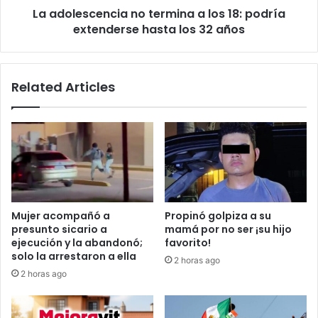
La adolescencia no termina a los 18: podría
hasta
los
extenderse hasta los 32 años
32
años
Related Articles
Mujer acompañó a
Propinó golpiza a su
presunto sicario a
mamá por no ser ¡su hijo
ejecución y la abandonó;
favorito!
solo la arrestaron a ella
2 horas ago
2 horas ago