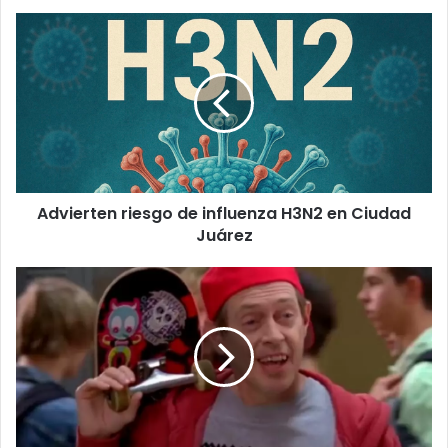
Advierten
riesgo
de
influenza
H3N2
en
Ciudad
Juárez
Advierten riesgo de influenza H3N2 en Ciudad
Juárez
La
adolescencia
no
termina
a
los
18:
podría
extenderse