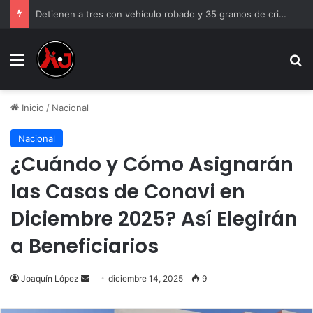
Detienen a tres con vehículo robado y 35 gramos de cristal
Menu
B
Inicio
/
Nacional
Nacional
¿Cuándo y Cómo Asignarán
las Casas de Conavi en
Diciembre 2025? Así Elegirán
a Beneficiarios
Send
Joaquín López
diciembre 14, 2025
9
an
email