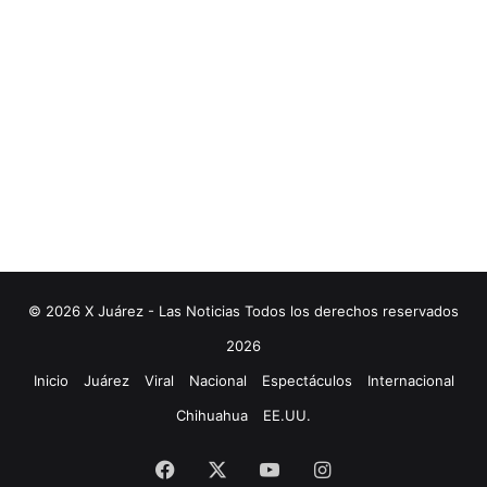
© 2026 X Juárez - Las Noticias Todos los derechos reservados
2026
Inicio
Juárez
Viral
Nacional
Espectáculos
Internacional
Chihuahua
EE.UU.
Facebook
X
YouTube
Instagram