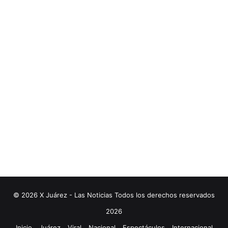
© 2026 X Juárez - Las Noticias Todos los derechos reservados
2026
Inicio
Juárez
Viral
Nacional
Espectáculos
Internacional