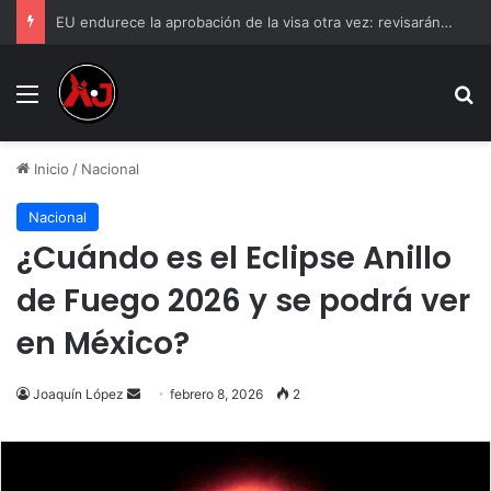
EU endurece la aprobación de la visa otra vez: revisarán las redes sociales a mexicanos
Menu
B
Inicio
/
Nacional
Nacional
¿Cuándo es el Eclipse Anillo
de Fuego 2026 y se podrá ver
en México?
Send
Joaquín López
febrero 8, 2026
2
an
email