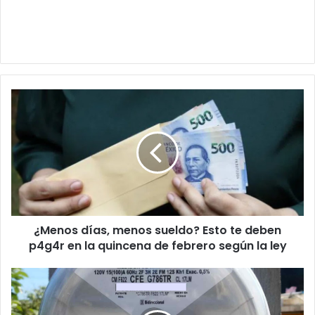
¿Menos
días,
menos
sueldo?
Esto
te
deben
p4g4r
en
¿Menos días, menos sueldo? Esto te deben
la
quincena
p4g4r en la quincena de febrero según la ley
de
febrero
Los
según
nuevos
la
medidores