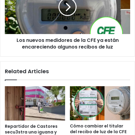
ley
de
la
CFE
ya
están
encareciendo
Los nuevos medidores de la CFE ya están
algunos
recibos
encareciendo algunos recibos de luz
de
luz
Related Articles
Cómo cambiar el titular
Repartidor de Castores
del recibo de luz de la CFE
secu3stra una iguana y