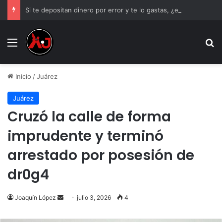
Si te depositan dinero por error y te lo gastas, ¿estás obligado a devolverlo?
Menu
B
Inicio
/
Juárez
Juárez
Cruzó la calle de forma
imprudente y terminó
arrestado por posesión de
dr0g4
Send
Joaquín López
julio 3, 2026
4
an
email