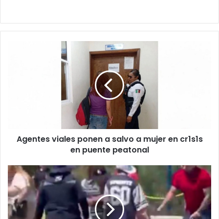
Agentes
viales
ponen
a
salvo
a
mujer
en
cr1s1s
Agentes viales ponen a salvo a mujer en cr1s1s
en
puente
en puente peatonal
peatonal
Captan
p3l3a
al
finalizar
graduación