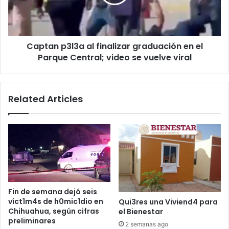
en
el
Parque
Central;
Captan p3l3a al finalizar graduación en el
video
se
Parque Central; video se vuelve viral
vuelve
viral
Related Articles
Fin de semana dejó seis
víct1m4s de h0mic1dio en
Qui3res una Viviend4 para
Chihuahua, según cifras
el Bienestar
preliminares
2 semanas ago