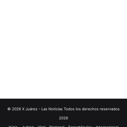
© 2026 X Juárez - Las Noticias Todos los derechos reservados
2026
Inicio
Juárez
Viral
Nacional
Espectáculos
Internacional