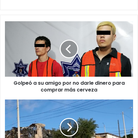
Golpeó
a
su
amigo
por
no
darle
dinero
para
Golpeó a su amigo por no darle dinero para
comprar
más
comprar más cerveza
cerveza
Operativo
sorpresa
en
la
colonia
Azteca