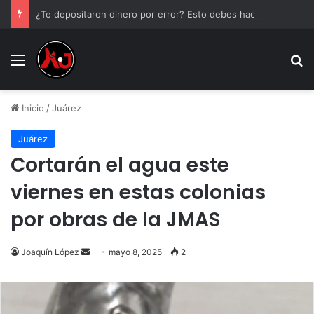
¿Te depositaron dinero por error? Esto debes hacer antes de tocarlo
Menu
B
Inicio
/
Juárez
Juárez
Cortarán el agua este
viernes en estas colonias
por obras de la JMAS
Send
Joaquín López
mayo 8, 2025
2
an
email