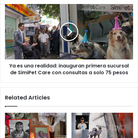
Ya
es
una
realidad:
inauguran
primera
sucursal
de
SimiPet
Ya es una realidad: inauguran primera sucursal
Care
con
de SimiPet Care con consultas a solo 75 pesos
consultas
a
solo
Related Articles
75
pesos