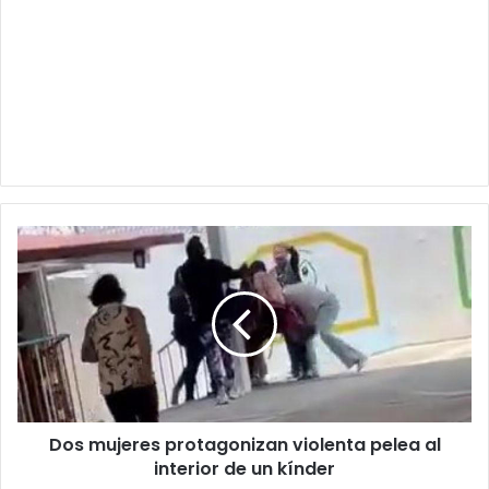
Dos
mujeres
protagonizan
violenta
pelea
al
interior
de
un
Dos mujeres protagonizan violenta pelea al
kínder
interior de un kínder