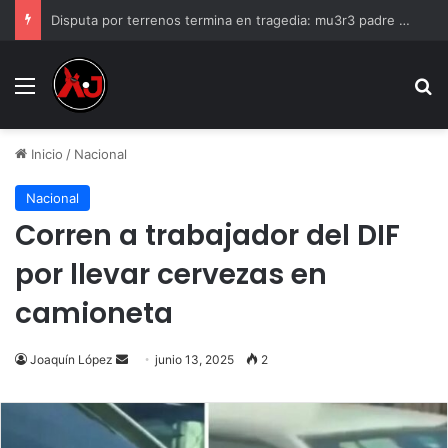
Disputa por terrenos termina en tragedia: mu3r3 padre de familia tras recibir varios d1sp4ros
Menu
B
Inicio
/
Nacional
Nacional
Corren a trabajador del DIF
por llevar cervezas en
camioneta
Send
Joaquín López
junio 13, 2025
2
an
email