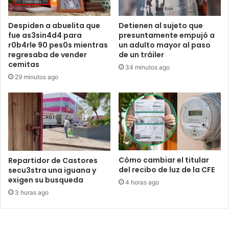
Despiden a abuelita que
Detienen al sujeto que
fue as3sin4d4 para
presuntamente empujó a
r0b4rle 90 pes0s mientras
un adulto mayor al paso
regresaba de vender
de un tráiler
cemitas
34 minutos ago
29 minutos ago
Cómo cambiar el titular
Repartidor de Castores
del recibo de luz de la CFE
secu3stra una iguana y
exigen su busqueda
4 horas ago
3 horas ago