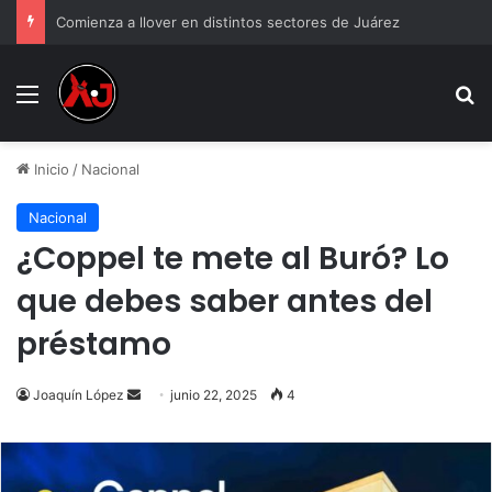
Comienza a llover en distintos sectores de Juárez
Menu
B
Inicio
/
Nacional
Nacional
¿Coppel te mete al Buró? Lo
que debes saber antes del
préstamo
Send
Joaquín López
junio 22, 2025
4
an
email