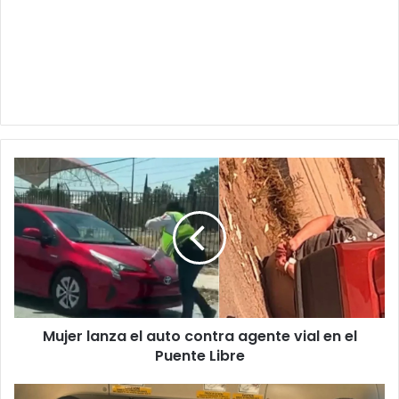
Mujer
lanza
el
auto
contra
agente
vial
en
el
Mujer lanza el auto contra agente vial en el
Puente
Libre
Puente Libre
Lo