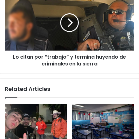
citan
por
“trabajo”
y
termina
huyendo
de
criminales
Lo citan por “trabajo” y termina huyendo de
en
la
criminales en la sierra
sierra
Related Articles