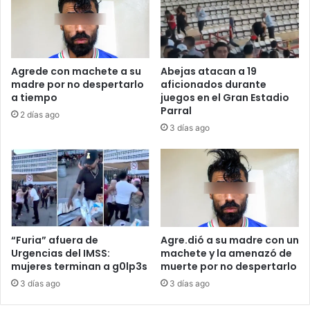
Agrede con machete a su
Abejas atacan a 19
madre por no despertarlo
aficionados durante
a tiempo
juegos en el Gran Estadio
Parral
2 días ago
3 días ago
“Furia” afuera de
Agre.dió a su madre con un
Urgencias del IMSS:
machete y la amenazó de
mujeres terminan a g0lp3s
muerte por no despertarlo
3 días ago
3 días ago