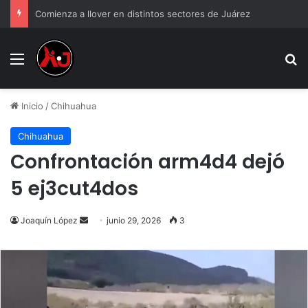
Comienza a llover en distintos sectores de Juárez
Menu
B
Inicio
/
Chihuahua
Chihuahua
Confrontación arm4d4 dejó
5 ej3cut4dos
Send
Joaquín López
junio 29, 2026
3
an
email