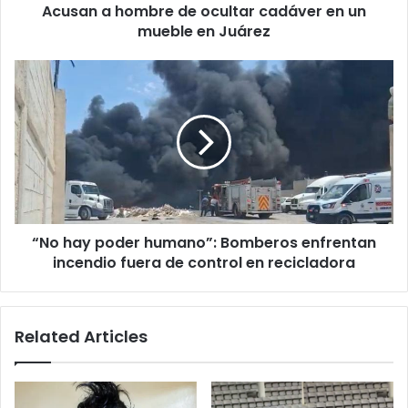
Acusan a hombre de ocultar cadáver en un
en
Juárez
mueble en Juárez
“No
hay
poder
humano”:
Bomberos
enfrentan
incendio
fuera
de
“No hay poder humano”: Bomberos enfrentan
control
en
incendio fuera de control en recicladora
recicladora
Related Articles