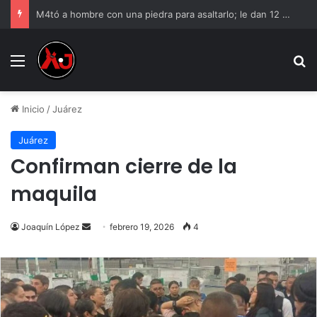
M4tó a hombre con una piedra para asaltarlo; le dan 12 años de cárcel
Menu
B
Inicio
/
Juárez
Juárez
Confirman cierre de la
maquila
Send
Joaquín López
febrero 19, 2026
4
an
email