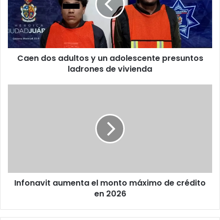
un
adolescente
presuntos
ladrones
de
Caen dos adultos y un adolescente presuntos
vivienda
ladrones de vivienda
Infonavit
aumenta
el
monto
máximo
de
crédito
en
2026
Infonavit aumenta el monto máximo de crédito
en 2026