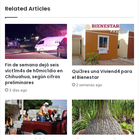
Related Articles
Fin de semana dejó seis
víct1m4s de h0mic1dio en
Qui3res una Viviend4 para
Chihuahua, según cifras
el Bienestar
preliminares
2 semanas ago
3 días ago