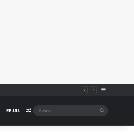
Sidebar
Random Article
Buscar
EE.UU.