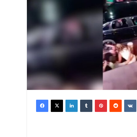
Facebook
X
LinkedIn
Tumblr
Pinterest
Reddit