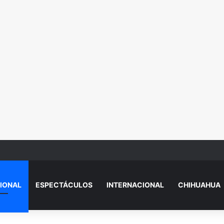
lenger por falla mecánica en Villas del Sur
IONAL
ESPECTÁCULOS
INTERNACIONAL
CHIHUAHUA