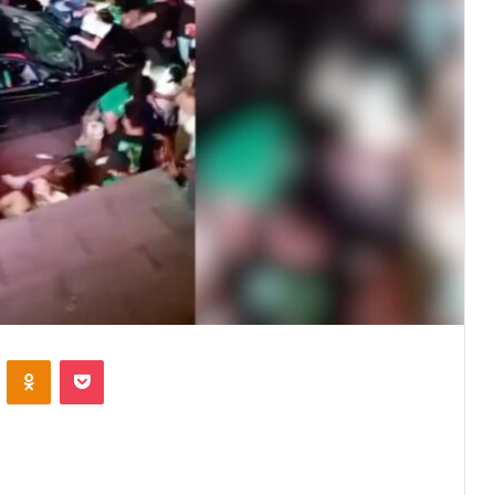
VKontakte
Odnoklassniki
Pocket