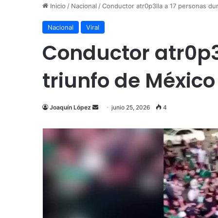
Inicio
/
Nacional
/
Conductor atr0p3lla a 17 personas du
Nacional
Viral
Conductor atr0p3l
triunfo de Méxic
Send
Joaquín López
junio 25, 2026
4
an
email