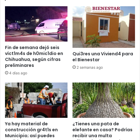
Fin de semana dejó seis
víct1m4s de h0mic1dio en
Qui3res una Viviend4 para
Chihuahua, según cifras
el Bienestar
preliminares
2 semanas ago
4 días ago
Ya hay material de
¿Tienes una pata de
construcción gr4t1s en
elefante en casa? Podrías
Municipio; así puedes
recibir una multa