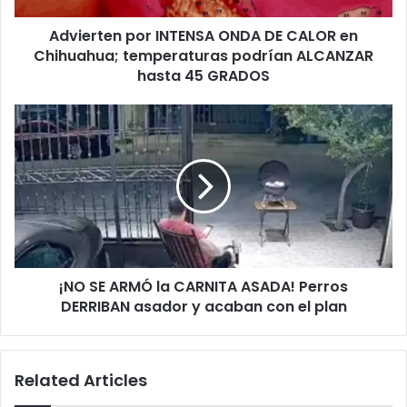
temperaturas
Advierten por INTENSA ONDA DE CALOR en
podrían
ALCANZAR
Chihuahua; temperaturas podrían ALCANZAR
hasta
hasta 45 GRADOS
45
GRADOS
¡NO
SE
ARMÓ
la
CARNITA
ASADA!
Perros
DERRIBAN
asador
¡NO SE ARMÓ la CARNITA ASADA! Perros
y
acaban
DERRIBAN asador y acaban con el plan
con
el
plan
Related Articles