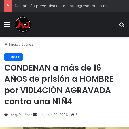
Dan prisión preventiva a presunto agresor de su madre en Parajes del Sol
Menu
B
Inicio
/
Juárez
Juárez
CONDENAN a más de 16
AÑOS de prisión a HOMBRE
por VI0L4CIÓN AGRAVADA
contra una N1Ñ4
Send
Joaquín López
junio 20, 2026
5
an
email