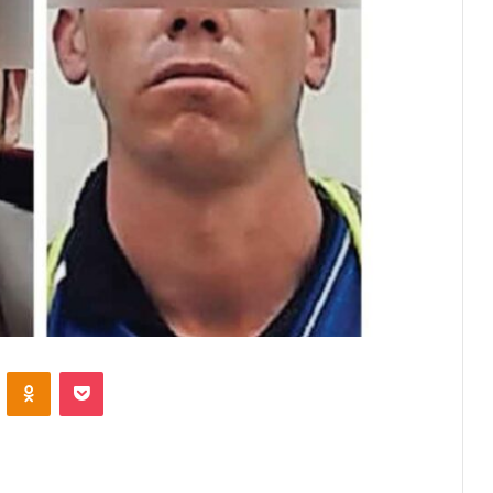
VKontakte
Odnoklassniki
Pocket