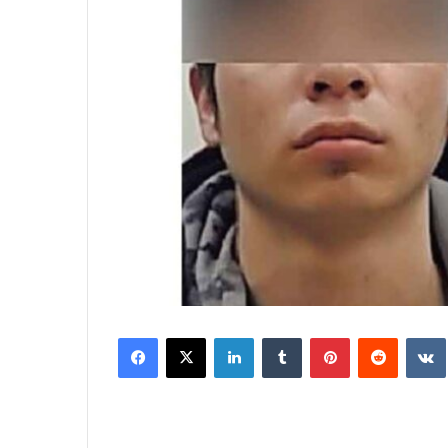
Facebook
X
LinkedIn
Tumblr
Pinterest
Reddit