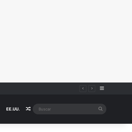
Sidebar
Random Article
Buscar
EE.UU.