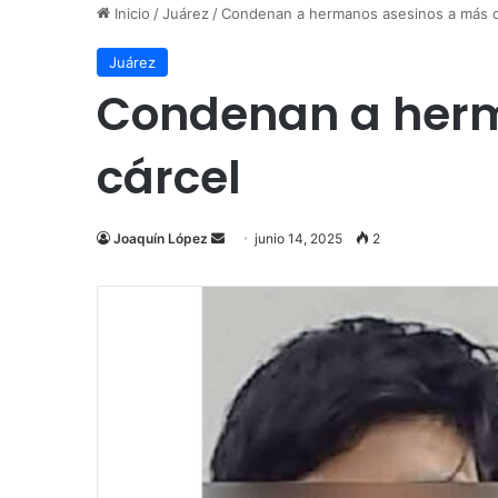
Inicio
/
Juárez
/
Condenan a hermanos asesinos a más d
Juárez
Condenan a herm
cárcel
Send
Joaquín López
junio 14, 2025
2
an
email