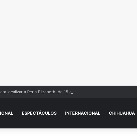
ra localizar a Perla Elizabeth, de 15 años
IONAL
ESPECTÁCULOS
INTERNACIONAL
CHIHUAHUA