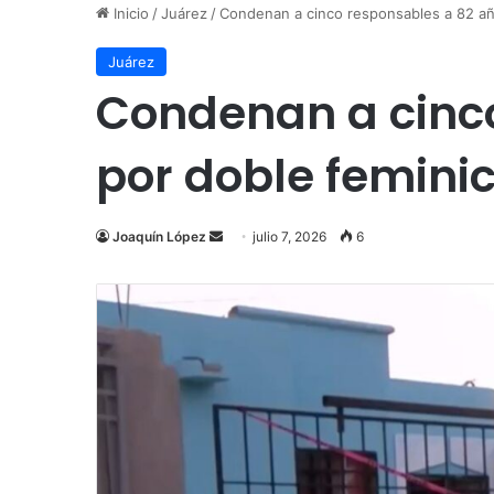
Inicio
/
Juárez
/
Condenan a cinco responsables a 82 año
Juárez
Condenan a cinco
por doble feminic
Send
Joaquín López
julio 7, 2026
6
an
email