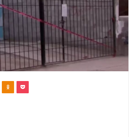
VKontakte
Odnoklassniki
Pocket