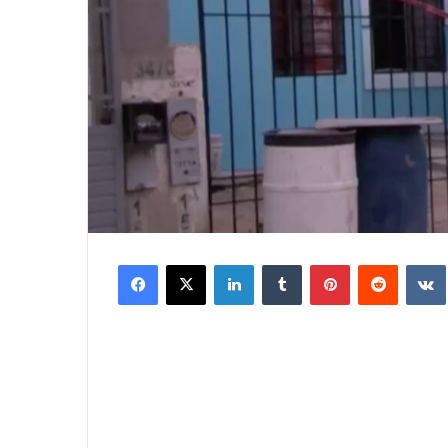
Facebook
X
LinkedIn
Tumblr
Pinterest
Reddit