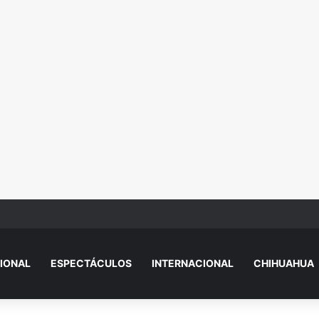
r.dazado y eje.cutado en Camino Real
IONAL
ESPECTÁCULOS
INTERNACIONAL
CHIHUAHUA