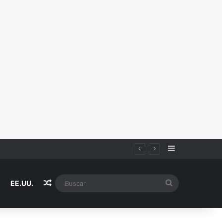
Sidebar
Random Article
Buscar
EE.UU.