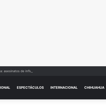
a: asesinatos de influencers que impactaron a México
IONAL
ESPECTÁCULOS
INTERNACIONAL
CHIHUAHUA