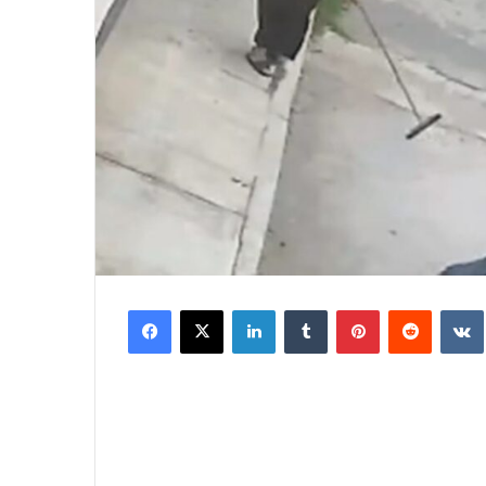
Facebook
X
LinkedIn
Tumblr
Pinterest
Reddit