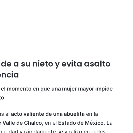
de a su nieto y evita asalto
encia
el momento en que una mujer mayor impide
to
as al
acto valiente de una abuelita
en la
e
Valle de Chalco
, en el
Estado de México
. La
uridad y rápidamente se viralizó en redes