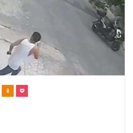
VKontakte
Odnoklassniki
Pocket