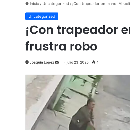
Inicio
/
Uncategorized
/
¡Con trapeador en mano! Abuelit
Uncategorized
¡Con trapeador e
frustra robo
Send
Joaquín López
julio 23, 2025
4
an
email