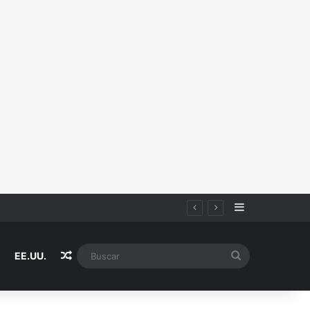
Sidebar
Random Article
Buscar
EE.UU.