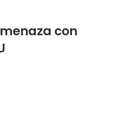
s amenaza con
U