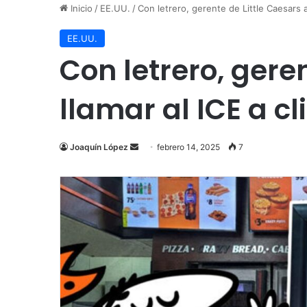
Inicio
/
EE.UU.
/
Con letrero, gerente de Little Caesars 
EE.UU.
Con letrero, ger
llamar al ICE a c
Send
Joaquín López
febrero 14, 2025
7
an
email