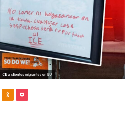
l ICE a clientes migrantes en EU
VKontakte
Odnoklassniki
Pocket