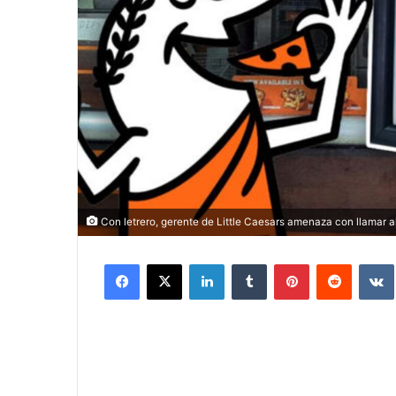
Con letrero, gerente de Little Caesars amenaza con llamar a
Facebook
X
LinkedIn
Tumblr
Pinterest
Reddit