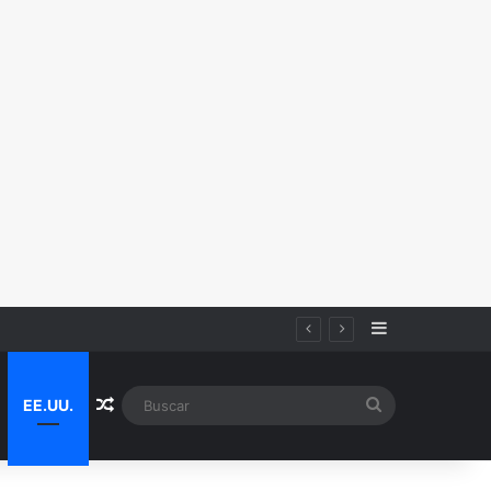
Sidebar
Random Article
Buscar
EE.UU.