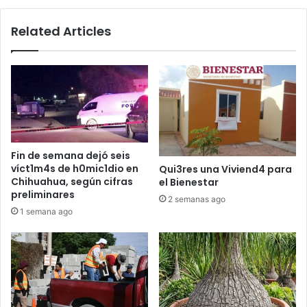
Mund1al
Related Articles
Fin de semana dejó seis
víct1m4s de h0mic1dio en
Qui3res una Viviend4 para
Chihuahua, según cifras
el Bienestar
preliminares
2 semanas ago
1 semana ago