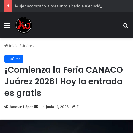
Mujer acompañó a presunto sicario a ejecución y la abandonó; solo la arrestaron a ella
Menu
B
Inicio
/
Juárez
Juárez
¡Comienza la Feria CANACO
Juárez 2026! Hoy la entrada
es gratis
Send
Joaquín López
junio 11, 2026
7
an
email