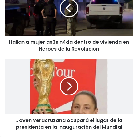
as3sin4da
dentro
de
vivienda
en
Héroes
Hallan a mujer as3sin4da dentro de vivienda en
de
la
Héroes de la Revolución
Revolución
Joven
veracruzana
ocupará
el
lugar
de
la
presidenta
en
Joven veracruzana ocupará el lugar de la
la
inauguración
presidenta en la inauguración del Mund1al
del