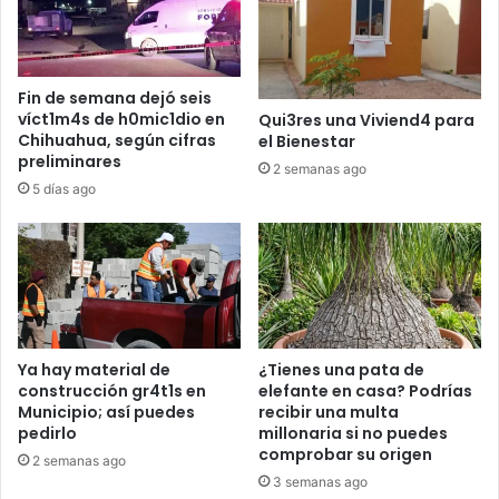
Fin de semana dejó seis
víct1m4s de h0mic1dio en
Qui3res una Viviend4 para
Chihuahua, según cifras
el Bienestar
preliminares
2 semanas ago
5 días ago
Ya hay material de
¿Tienes una pata de
construcción gr4t1s en
elefante en casa? Podrías
Municipio; así puedes
recibir una multa
pedirlo
millonaria si no puedes
comprobar su origen
2 semanas ago
3 semanas ago