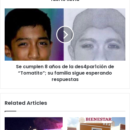
Se
cumplen
8
años
de
la
des4par1ción
de
“Tomatito”;
Se cumplen 8 años de la des4par1ción de
su
familia
“Tomatito”; su familia sigue esperando
sigue
respuestas
esperando
respuestas
Related Articles