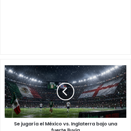
Se
jugaría
el
México
vs.
Inglaterra
bajo
una
fuerte
Se jugaría el México vs. Inglaterra bajo una
lluvia
fuerte lluvia