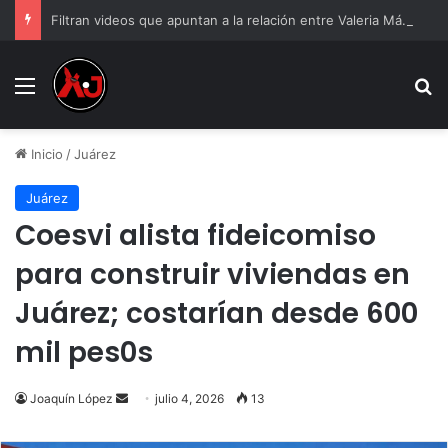
Filtran videos que apuntan a la relación entre Valeria Márquez y el hijo de “El R1”
Menu
B
Inicio
/
Juárez
Juárez
Coesvi alista fideicomiso
para construir viviendas en
Juárez; costarían desde 600
mil pes0s
Send
Joaquín López
julio 4, 2026
13
an
email