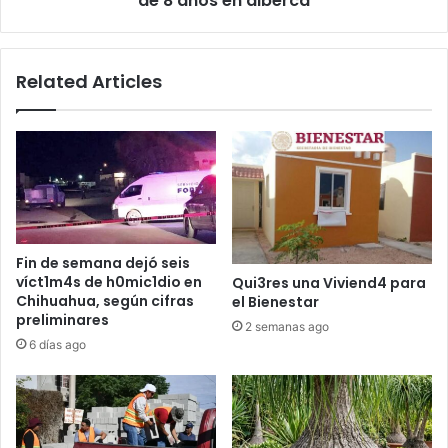
de 8 años en alberca
alberca
Related Articles
Fin de semana dejó seis
víct1m4s de h0mic1dio en
Qui3res una Viviend4 para
Chihuahua, según cifras
el Bienestar
preliminares
2 semanas ago
6 días ago