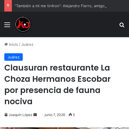
“También a mí me tir4ron”: Alejandro Fierro, amigo de César Gastélum, rompe el silencio
Menu
B
Inicio
/
Juárez
Juárez
Clausuran restaurante La
Choza Hermanos Escobar
por presencia de fauna
nociva
Send
Joaquín López
junio 7, 2026
5
an
email