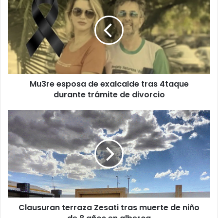
esposa
de
exalcalde
tras
4taque
durante
trámite
de
Mu3re esposa de exalcalde tras 4taque
divorcio
durante trámite de divorcio
Clausuran
terraza
Zesati
tras
muerte
de
niño
de
8
Clausuran terraza Zesati tras muerte de niño
años
en