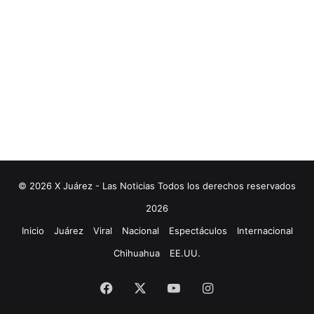
© 2026 X Juárez - Las Noticias Todos los derechos reservados
2026
Inicio
Juárez
Viral
Nacional
Espectáculos
Internacional
Chihuahua
EE.UU.
Facebook
X
YouTube
Instagram