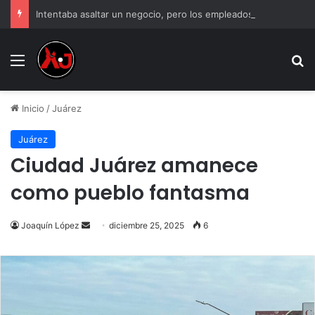
Intentaba asaltar un negocio, pero los empleados lo atraparon en Juárez
Menu
B
Inicio
/
Juárez
Juárez
Ciudad Juárez amanece
como pueblo fantasma
Send
Joaquín López
diciembre 25, 2025
6
an
email