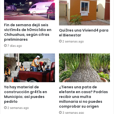
Fin de semana dejó seis
víct1m4s de h0mic1dio en
Qui3res una Viviend4 para
Chihuahua, según cifras
el Bienestar
preliminares
2 semanas ago
7 días ago
Ya hay material de
¿Tienes una pata de
construcción gr4t1s en
elefante en casa? Podrías
Municipio; así puedes
recibir una multa
pedirlo
millonaria si no puedes
comprobar su origen
2 semanas ago
3 semanas ago