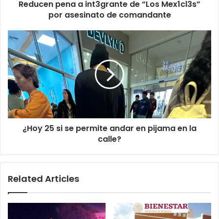
Reducen pena a int3grante de “Los Mex1cl3s”
de
comandante
por asesinato de comandante
¿Hoy
25
si
se
permite
andar
en
pijama
en
¿Hoy 25 si se permite andar en pijama en la
la
calle?
calle?
Related Articles