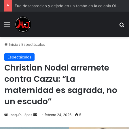
Fue desaparecido y dejado en un tambo en la colonia Olivia Espinoza
Menu
B
Inicio
/
Espectáculos
Espectáculos
Christian Nodal arremete
contra Cazzu: “La
maternidad es sagrada, no
un escudo”
Send
Joaquín López
febrero 24, 2026
5
an
email