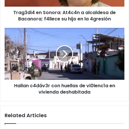
f4llece
Trag3di4 en Sonora: At4c4n a alcaldesa de
su
hijo
Bacanora; f4llece su hijo en la 4gresión
en
la
Hallan
4gresión
c4dáv3r
con
huellas
de
vi0lenc1a
en
vivienda
deshabitada
Hallan c4dáv3r con huellas de vi0lenc1a en
vivienda deshabitada
Related Articles