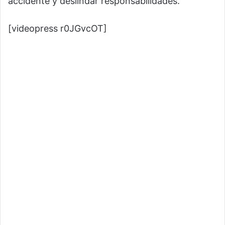
accidente y deslindar responsabilidades.
[videopress r0JGvcOT]