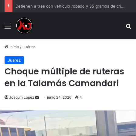
Detienen a tres con vehículo robado y 35 gramos de cristal
Menu
B
Inicio
/
Juárez
Juárez
Choque múltiple de ruteras
en la Talamás Camandari
Send
Joaquín López
junio 24, 2026
4
an
email