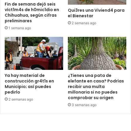
Fin de semana dejó seis
víct1m4s de h0mic1dio en
Qui3res una Viviend4 para
Chihuahua, según cifras
el Bienestar
preliminares
2 semanas ago
1 semana ago
Ya hay material de
¿Tienes una pata de
construcción gr4t1s en
elefante en casa? Podrías
Municipio; así puedes
recibir una multa
pedirlo
millonaria si no puedes
comprobar su origen
2 semanas ago
3 semanas ago