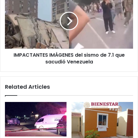
IMÁGENES
del
sismo
de
7.1
que
sacudió
Venezuela
IMPACTANTES IMÁGENES del sismo de 7.1 que
sacudió Venezuela
Related Articles