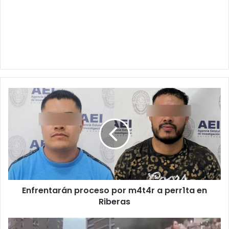
Enfrentarán
proceso
por
m4t4r
a
perr1ta
en
Riberas
Enfrentarán proceso por m4t4r a perr1ta en
Riberas
IMPACTANTES