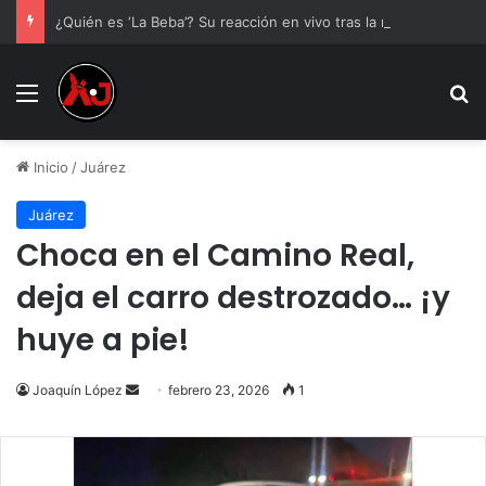
¿Quién es ‘La Beba’? Su reacción en vivo tras la mu3rt3 de César Gastélum se viraliza
Menu
B
Inicio
/
Juárez
Juárez
Choca en el Camino Real,
deja el carro destrozado… ¡y
huye a pie!
Send
Joaquín López
febrero 23, 2026
1
an
email