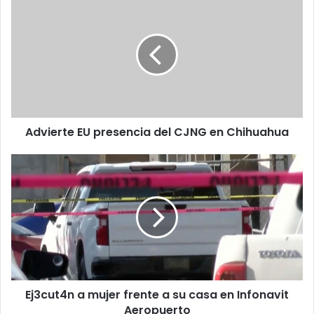
EU
presencia
del
CJNG
en
Chihuahua
Advierte EU presencia del CJNG en Chihuahua
Ej3cut4n
a
mujer
frente
a
su
casa
en
Infonavit
Ej3cut4n a mujer frente a su casa en Infonavit
Aeropuerto
Aeropuerto