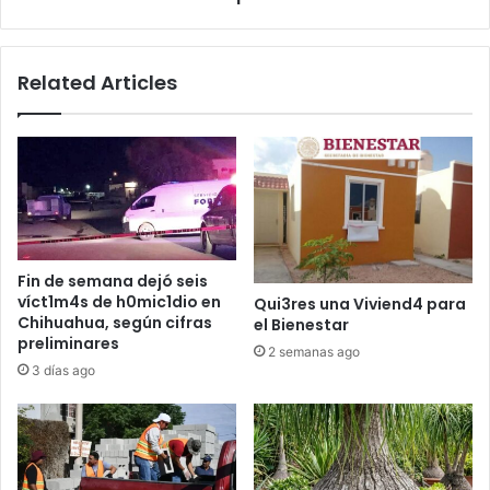
Related Articles
Fin de semana dejó seis
víct1m4s de h0mic1dio en
Qui3res una Viviend4 para
Chihuahua, según cifras
el Bienestar
preliminares
2 semanas ago
3 días ago