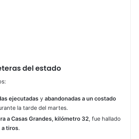
eteras del estado
os:
das ejecutadas
y
abandonadas a un costado
urante la tarde del martes.
era a Casas Grandes, kilómetro 32
, fue hallado
a tiros
.