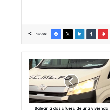
Facebook
X
LinkedIn
Tumblr
P
Compartir
Balean
a
dos
afuera
de
una
vivienda
en
Juárez;
Balean a dos afuera de una vivienda
ambos