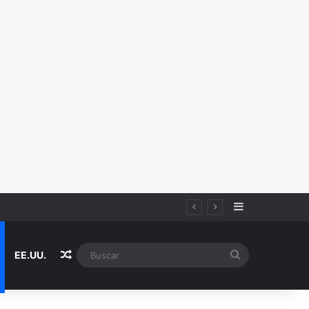
Sidebar
Random Article
Buscar
EE.UU.