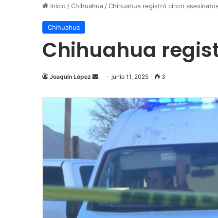
Inicio
/
Chihuahua
/
Chihuahua registró cinco asesinatos
Chihuahua
Chihuahua regist
Send
Joaquín López
junio 11, 2025
3
an
email