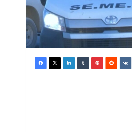
Facebook
X
LinkedIn
Tumblr
Pinterest
Reddit