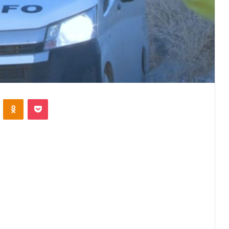
VKontakte
Odnoklassniki
Pocket