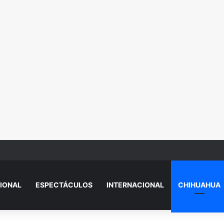
vencito sin vida en el Camino Real
IONAL
ESPECTÁCULOS
INTERNACIONAL
CHIHUAHUA