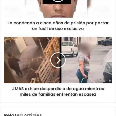
de
prisión
por
portar
Lo condenan a cinco años de prisión por portar
un
fus1l
un fus1l de uso exclusivo
de
uso
JMAS
exclusivo
exhibe
desperdicio
de
agua
mientras
miles
de
familias
JMAS exhibe desperdicio de agua mientras
enfrentan
escasez
miles de familias enfrentan escasez
Related Articles