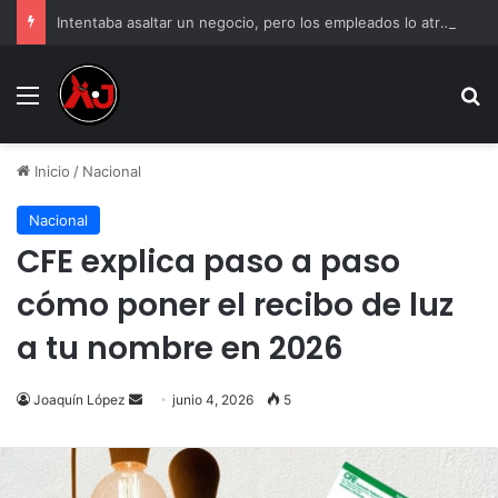
Intentaba asaltar un negocio, pero los empleados lo atraparon en Juárez
Menu
B
Inicio
/
Nacional
Nacional
CFE explica paso a paso
cómo poner el recibo de luz
a tu nombre en 2026
Send
Joaquín López
junio 4, 2026
5
an
email