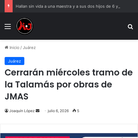
Hallan sin vida a una maestra y a sus dos hijos de 6 y 8 años
Menu
B
Inicio
/
Juárez
Juárez
Cerrarán miércoles tramo de
la Talamás por obras de
JMAS
Send
Joaquín López
julio 6, 2026
5
an
email