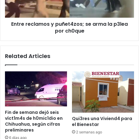
la
p3lea
por
Entre reclamos y puñet4zos; se arma la p3lea
ch0que
por ch0que
Related Articles
Fin de semana dejó seis
víct1m4s de h0mic1dio en
Qui3res una Viviend4 para
Chihuahua, según cifras
el Bienestar
preliminares
2 semanas ago
6 días ago