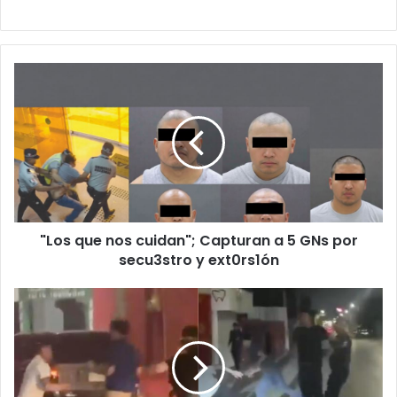
"Los
que
nos
cuidan";
Capturan
a
5
GNs
por
"Los que nos cuidan"; Capturan a 5 GNs por
secu3stro
y
secu3stro y ext0rs1ón
ext0rs1ón
Entre
reclamos
y
puñet4zos;
se
arma