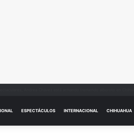
essi, papá de Lionel Messi, a los 68 años
IONAL
ESPECTÁCULOS
INTERNACIONAL
CHIHUAHUA