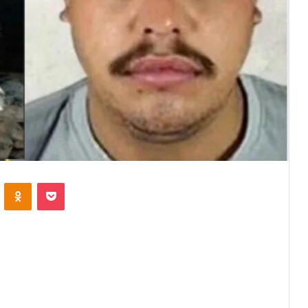
VKontakte
Odnoklassniki
Pocket