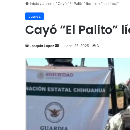
Inicio
/
Juárez
/
Cayó “El Palito” líder de “La Línea”
Juárez
Cayó “El Palito” l
Send
Joaquín López
abril 23, 2025
3
an
email