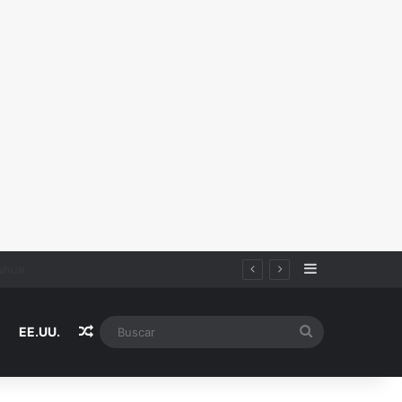
Sidebar
Random Article
Buscar
EE.UU.