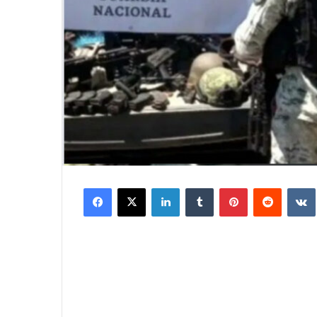
Facebook
X
LinkedIn
Tumblr
Pinterest
Reddit