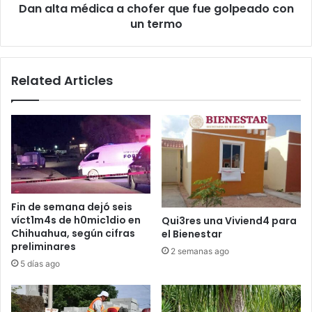
Dan alta médica a chofer que fue golpeado con
un
termo
un termo
Related Articles
Fin de semana dejó seis
víct1m4s de h0mic1dio en
Qui3res una Viviend4 para
Chihuahua, según cifras
el Bienestar
preliminares
2 semanas ago
5 días ago