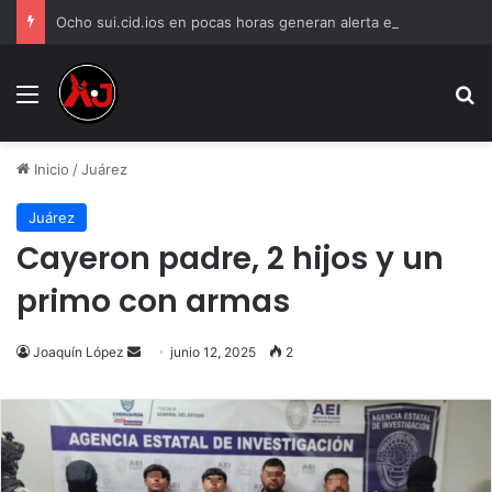
Ocho sui.cid.ios en pocas horas generan alerta en Ciudad Juárez
Menu
B
Inicio
/
Juárez
Juárez
Cayeron padre, 2 hijos y un
primo con armas
Send
Joaquín López
junio 12, 2025
2
an
email