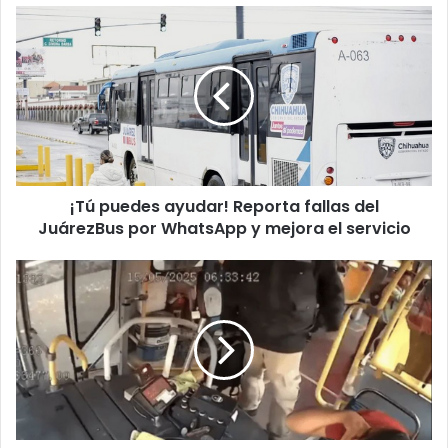
¡Tú
puedes
ayudar!
Reporta
fallas
del
JuárezBus
por
WhatsApp
¡Tú puedes ayudar! Reporta fallas del
y
mejora
JuárezBus por WhatsApp y mejora el servicio
el
servicio
Dan
alta
médica
a
chofer
que
fue
golpeado
con