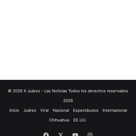
© 2026 X Juárez - Las Noticias Todos los derechos reservados
2026
Inicio
Juárez
Viral
Nacional
Espectáculos
Internacional
Chihuahua
EE.UU.
Facebook
X
YouTube
Instagram