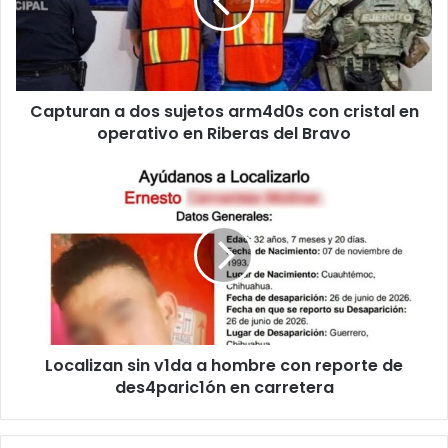
arm4d0s
con
cristal
en
operativo
Capturan a dos sujetos arm4d0s con cristal en
en
Riberas
operativo en Riberas del Bravo
del
Bravo
Localizan
sin
v1da
a
hombre
con
reporte
de
des4paric1ón
Localizan sin v1da a hombre con reporte de
en
carretera
des4paric1ón en carretera