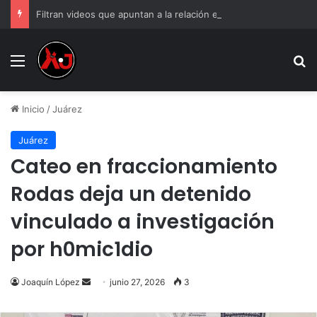
Filtran videos que apuntan a la relación entre Valeria Márquez y el hijo de “El R1”
Menu
B
Inicio
/
Juárez
Juárez
Cateo en fraccionamiento
Rodas deja un detenido
vinculado a investigación
por h0mic1dio
Send
Joaquín López
junio 27, 2026
3
an
email