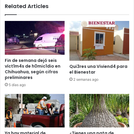
Related Articles
Fin de semana dejó seis
víct1m4s de h0mic1dio en
Qui3res una Viviend4 para
Chihuahua, según cifras
el Bienestar
preliminares
2 semanas ago
5 días ago
Ya hay material de
¿Tienes una pata de