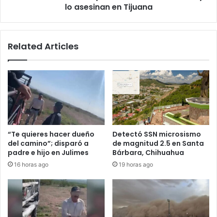
Tijuana
lo asesinan en Tijuana
Related Articles
“Te quieres hacer dueño
Detectó SSN microsismo
del camino”; disparó a
de magnitud 2.5 en Santa
padre e hijo en Julimes
Bárbara, Chihuahua
16 horas ago
19 horas ago