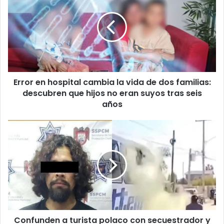
hospital
cambia
la
vida
de
dos
familias:
Error en hospital cambia la vida de dos familias:
descubren
que
descubren que hijos no eran suyos tras seis
hijos
años
no
eran
Confunden
suyos
a
tras
turista
seis
polaco
años
con
secuestrador
y
lo
asesinan
Confunden a turista polaco con secuestrador y
en