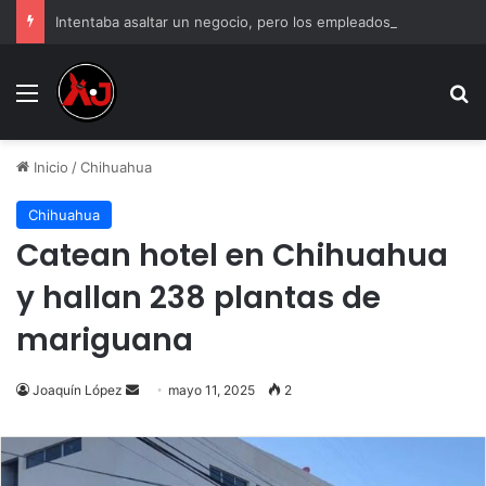
Intentaba asaltar un negocio, pero los empleados lo atraparon en Juárez
Menu
B
Inicio
/
Chihuahua
Chihuahua
Catean hotel en Chihuahua
y hallan 238 plantas de
mariguana
Send
Joaquín López
mayo 11, 2025
2
an
email