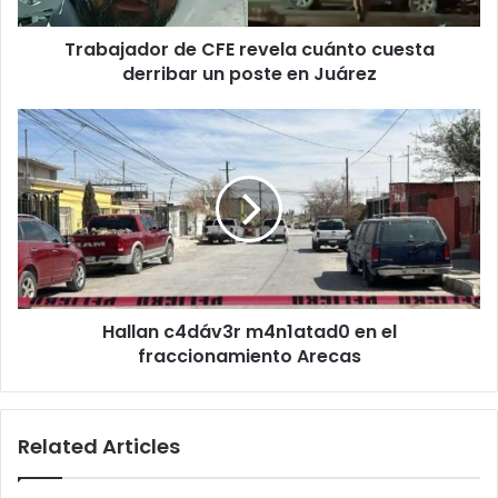
poste
Trabajador de CFE revela cuánto cuesta
en
Juárez
derribar un poste en Juárez
Hallan
c4dáv3r
m4n1atad0
en
el
fraccionamiento
Arecas
Hallan c4dáv3r m4n1atad0 en el
fraccionamiento Arecas
Related Articles