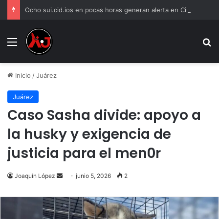
Ocho sui.cid.ios en pocas horas generan alerta en Ciudad Juárez
Menu
B
Inicio
/
Juárez
Juárez
Caso Sasha divide: apoyo a
la husky y exigencia de
justicia para el men0r
Send
Joaquín López
junio 5, 2026
2
an
email