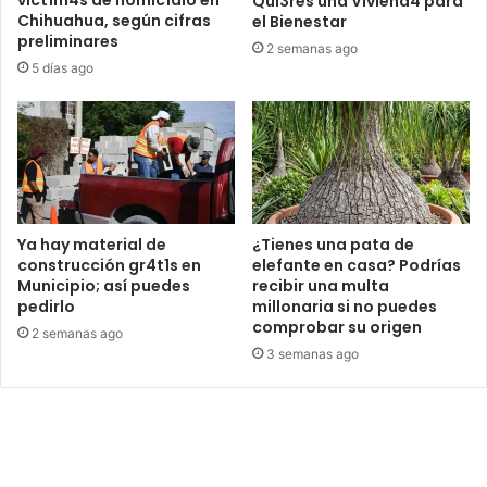
Qui3res una Viviend4 para
Chihuahua, según cifras
el Bienestar
preliminares
2 semanas ago
5 días ago
Ya hay material de
¿Tienes una pata de
construcción gr4t1s en
elefante en casa? Podrías
Municipio; así puedes
recibir una multa
pedirlo
millonaria si no puedes
comprobar su origen
2 semanas ago
3 semanas ago