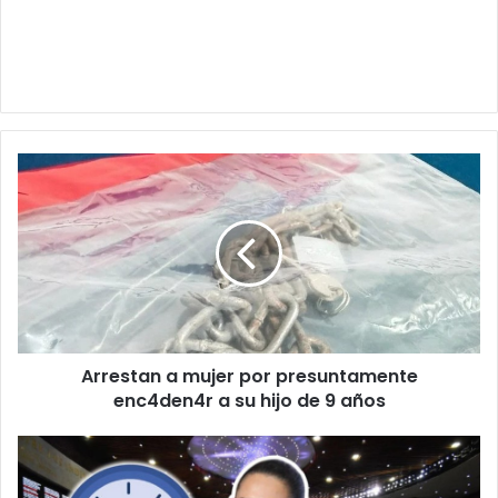
Arrestan
a
mujer
por
presuntamente
enc4den4r
a
su
hijo
Arrestan a mujer por presuntamente
de
9
enc4den4r a su hijo de 9 años
años
¡Oficial!
Así
será