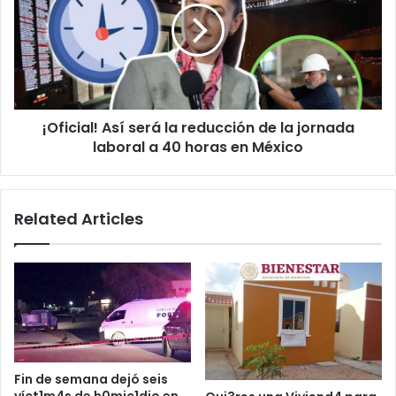
la
reducción
de
la
jornada
laboral
¡Oficial! Así será la reducción de la jornada
a
40
laboral a 40 horas en México
horas
en
México
Related Articles
Fin de semana dejó seis
víct1m4s de h0mic1dio en