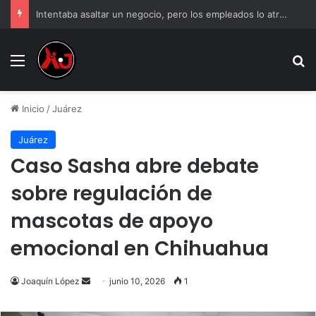
Intentaba asaltar un negocio, pero los empleados lo atraparon en Juárez
Menu
B
Inicio
/
Juárez
Juárez
Caso Sasha abre debate
sobre regulación de
mascotas de apoyo
emocional en Chihuahua
Send
Joaquín López
junio 10, 2026
1
an
email