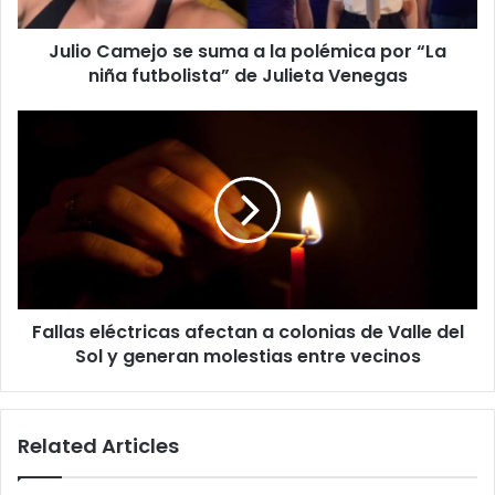
por
“La
Julio Camejo se suma a la polémica por “La
niña
futbolista”
niña futbolista” de Julieta Venegas
de
Julieta
Fallas
Venegas
eléctricas
afectan
a
colonias
de
Valle
del
Sol
Fallas eléctricas afectan a colonias de Valle del
y
generan
Sol y generan molestias entre vecinos
molestias
entre
vecinos
Related Articles