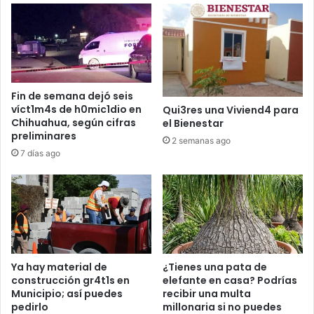
Fin de semana dejó seis
víct1m4s de h0mic1dio en
Qui3res una Viviend4 para
Chihuahua, según cifras
el Bienestar
preliminares
2 semanas ago
7 días ago
Ya hay material de
¿Tienes una pata de
construcción gr4t1s en
elefante en casa? Podrías
Municipio; así puedes
recibir una multa
pedirlo
millonaria si no puedes