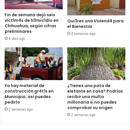
Fin de semana dejó seis
víct1m4s de h0mic1dio en
Qui3res una Viviend4 para
Chihuahua, según cifras
el Bienestar
preliminares
2 semanas ago
4 días ago
Ya hay material de
¿Tienes una pata de
construcción gr4t1s en
elefante en casa? Podrías
Municipio; así puedes
recibir una multa
pedirlo
millonaria si no puedes
comprobar su origen
2 semanas ago
2 semanas ago