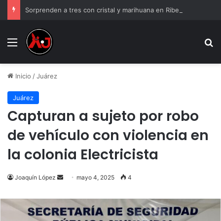
Sorprenden a tres con cristal y marihuana en Riberas del Bravo
Menu
B
Inicio
/
Juárez
Juárez
Capturan a sujeto por robo
de vehículo con violencia en
la colonia Electricista
Send
Joaquín López
mayo 4, 2025
4
an
email