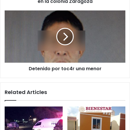
Zaragoza
en la colonia Zaragoza
Detenido
por
toc4r
una
menor
Detenido por toc4r una menor
Related Articles