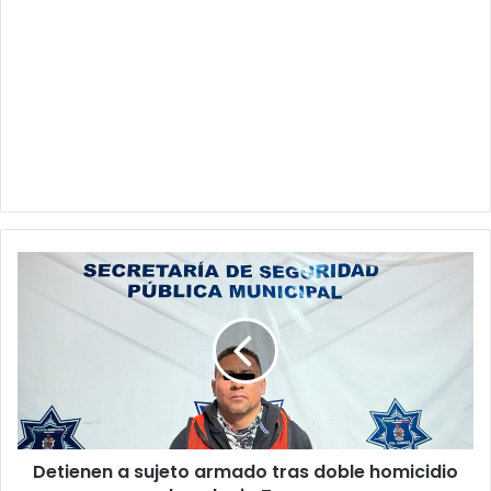
Detienen
a
sujeto
armado
tras
doble
homicidio
en
la
Detienen a sujeto armado tras doble homicidio
colonia