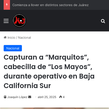
Comienza a llover en distintos sectores de Juárez
Menu
B
Inicio
/
Nacional
Nacional
Capturan a “Marquitos”,
cabecilla de “Los Mayos”,
durante operativo en Baja
California Sur
Send
Joaquín López
abril 25, 2025
4
an
email