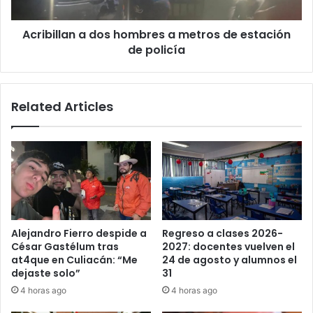
estación
de
Acribillan a dos hombres a metros de estación
policía
de policía
Related Articles
Alejandro Fierro despide a
Regreso a clases 2026-
César Gastélum tras
2027: docentes vuelven el
at4que en Culiacán: “Me
24 de agosto y alumnos el
dejaste solo”
31
4 horas ago
4 horas ago