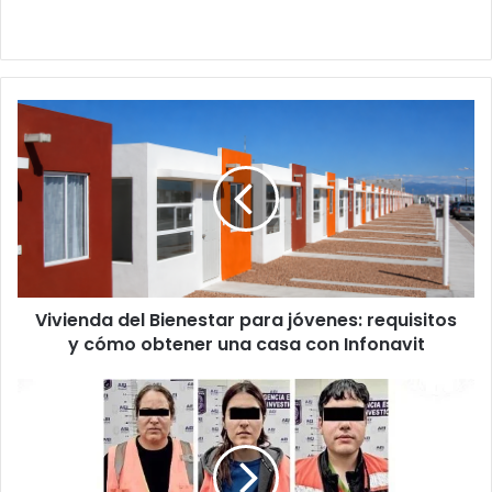
Vivienda
del
Bienestar
para
jóvenes:
requisitos
y
cómo
obtener
Vivienda del Bienestar para jóvenes: requisitos
una
casa
y cómo obtener una casa con Infonavit
con
Infonavit
"Son
inocentes"
madre
e
hijos