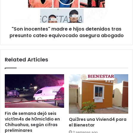
detenidos
tras
presunto
cateo
"Son inocentes" madre e hijos detenidos tras
equivocado
asegura
presunto cateo equivocado asegura abogado
abogado
Related Articles
Fin de semana dejó seis
víct1m4s de h0mic1dio en
Qui3res una Viviend4 para
Chihuahua, según cifras
el Bienestar
preliminares
2 semanas ago