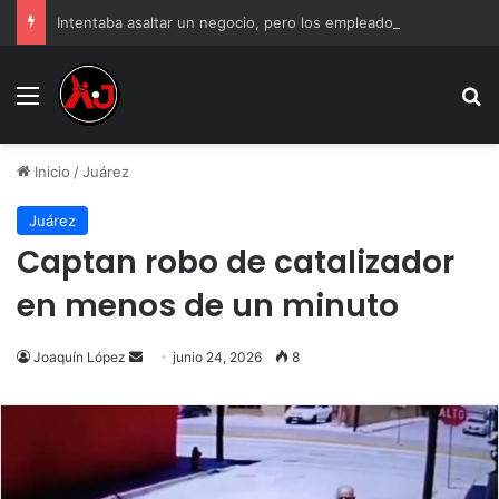
Intentaba asaltar un negocio, pero los empleados lo atraparon en Juárez
Menu
B
Inicio
/
Juárez
Juárez
Captan robo de catalizador
en menos de un minuto
Send
Joaquín López
junio 24, 2026
8
an
email