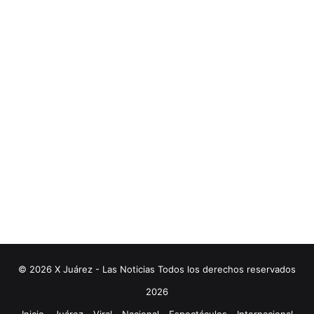
© 2026 X Juárez - Las Noticias Todos los derechos reservados
2026
Inicio
Juárez
Viral
Nacional
Espectáculos
Internacional